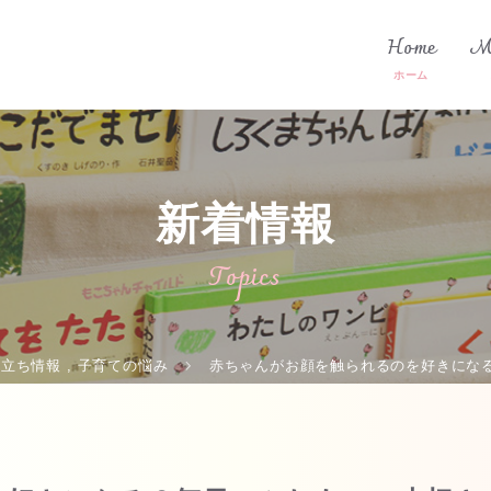
Home
M
新着情報
Topics
役立ち情報
,
子育ての悩み
赤ちゃんがお顔を触られるのを好きにな